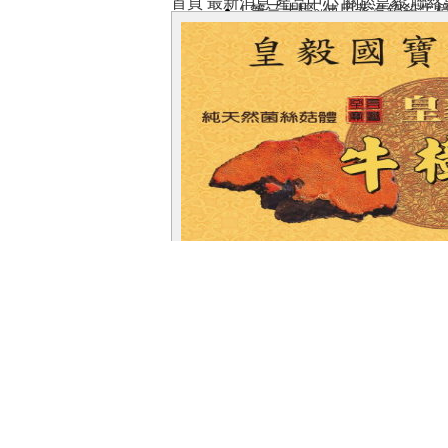
首頁
最新消息
產品中心
關於皇毅
聯絡
[ 第三步驟~使用蒸汽鍋殺牛樟
[ 第二步驟~洗淨水煮牛樟雜菌 
[ 第一步驟~牛樟段木整理 ]