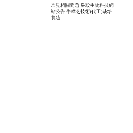
常見相關問題
皇毅生物科技網
站公告
牛樟芝技術(代工)栽培
養殖