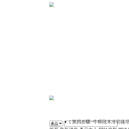
[ 第四步驟~牛樟段木冷切後培