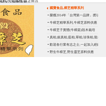
皇毅
技術服務
線上留言
段木上雜菌過程 ]
國寶食品,樟芝精華系列
]
榮獲2014年「台灣第一品牌」奬項
牛樟芝精華系列,牛樟芝原料供應
牛樟芝子實體(牛樟菇)段木栽培
目前頁1/1
首頁
上一頁 下一頁
最後頁
真柏,銀真柏,藍柏,翠柏,珍珠柏,龍柏
歡迎各行業有志之士,一起加入經銷商
行列
野生牛樟芝,野生靈芝原料供應