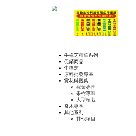
Copyri
養身飲品
牛樟芝精華系列
促銷商品
牛樟芝
原料批發專區
賞花與觀葉
觀葉專區
青草養生茶(16味)
果樹專區
大型植栽
奇木專區
其他系列
其他項目