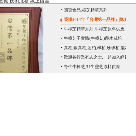
皇毅
技術服務
線上留言
國寶食品,樟芝精華系列
榮獲2014年「台灣第一品牌」奬項
牛樟芝精華系列,牛樟芝原料供應
牛樟芝子實體(牛樟菇)段木栽培
真柏,銀真柏,藍柏,翠柏,珍珠柏,龍柏
歡迎各行業有志之士,一起加入經銷商
行列
野生牛樟芝,野生靈芝原料供應