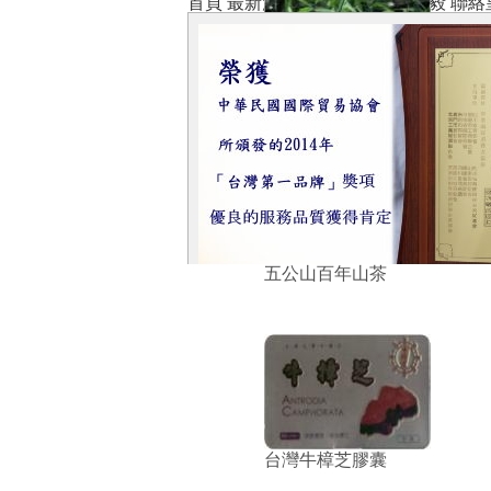
首頁
最新消息
產品中心
關於皇毅
聯絡
憂遁草(沙巴蛇草)
五公山百年山茶
台灣牛樟芝膠囊