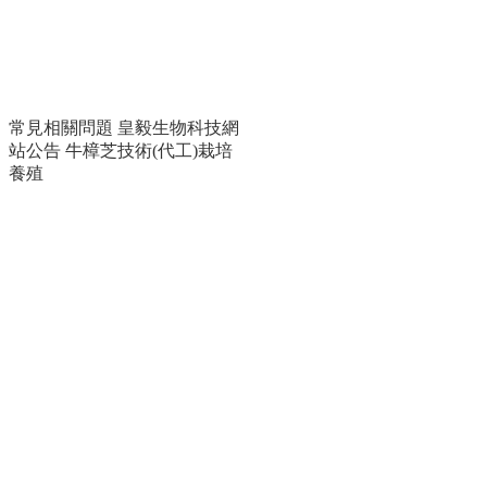
常見相關問題
皇毅生物科技網
站公告
牛樟芝技術(代工)栽培
養殖