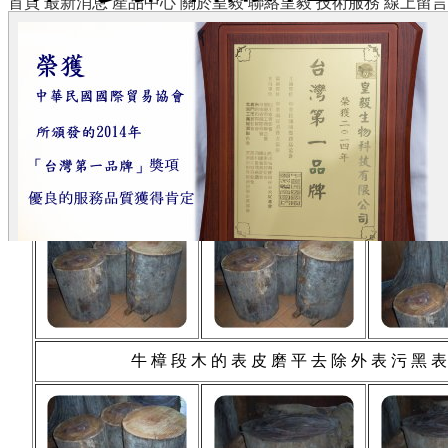
首頁
最新消息
產品中心
關於皇毅
聯絡皇毅
技術服務
線上留言
來源：本站 發表人：管理員 點閱：3423
牛 樟 段 木 的 表 皮 磨 平 去 除 外 表 污 黑 表 