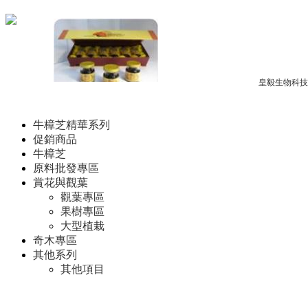
Copyright © 2012-2017
皇毅生物科技
牛樟芝晶球飲
牛樟芝精華系列
促銷商品
牛樟芝
原料批發專區
賞花與觀葉
觀葉專區
果樹專區
牛樟芝精華飲
大型植栽
奇木專區
其他系列
其他項目