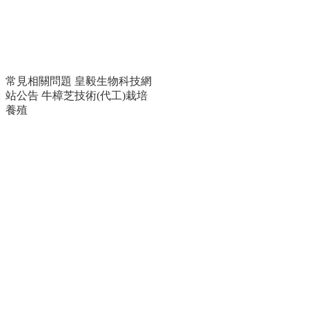
牛樟芝滴芄
常見相關問題
皇毅生物科技網
站公告
牛樟芝技術(代工)栽培
養殖
野生牛樟芝子實體
益汝寧