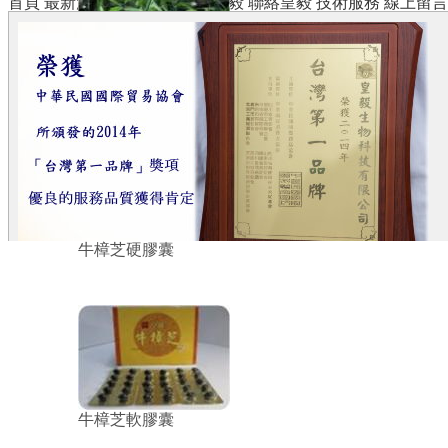
首頁
最新消息
產品中心
關於皇毅
聯絡皇毅
技術服務
線上留言
憂遁草(沙巴蛇草)
牛樟芝硬膠囊
牛樟芝軟膠囊