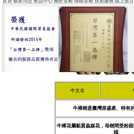
首頁
最新消息
產品中心
關於皇毅
聯絡皇毅
技術服務
線上留言
中文名
牛樟樹是臺灣原盛產、特有
牛樟花屬黏質蟲媒花，母樹間受粉困
端